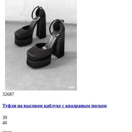
32687
Туфли на высоком каблуке с квадраным носком
39
40