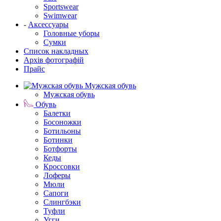
Sportswear
Swimwear
-
Аксессуары
Головные уборы
Сумки
Список накладных
Архів фотографій
Прайс
Мужская обувь
Мужская обувь
Обувь
Балетки
Босоножки
Ботильоны
Ботинки
Ботфорты
Кеды
Кроссовки
Лоферы
Мюли
Сапоги
Слингбэки
Туфли
Угги