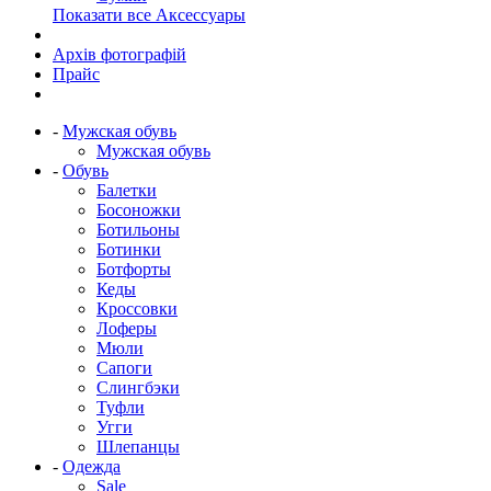
Показати все Аксессуары
Архів фотографій
Прайс
-
Мужская обувь
Мужская обувь
-
Обувь
Балетки
Босоножки
Ботильоны
Ботинки
Ботфорты
Кеды
Кроссовки
Лоферы
Мюли
Сапоги
Слингбэки
Туфли
Угги
Шлепанцы
-
Одежда
Sale