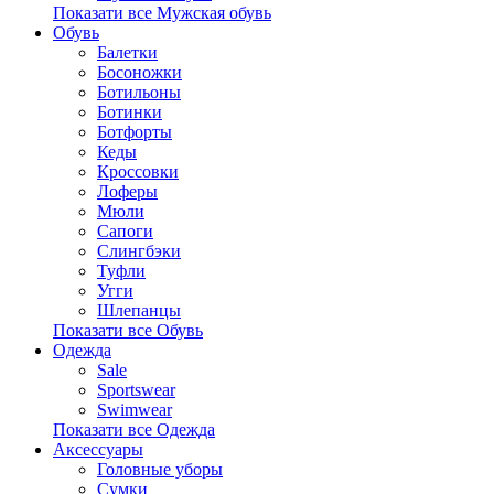
Показати все Мужская обувь
Обувь
Балетки
Босоножки
Ботильоны
Ботинки
Ботфорты
Кеды
Кроссовки
Лоферы
Мюли
Сапоги
Слингбэки
Туфли
Угги
Шлепанцы
Показати все Обувь
Одежда
Sale
Sportswear
Swimwear
Показати все Одежда
Аксессуары
Головные уборы
Сумки