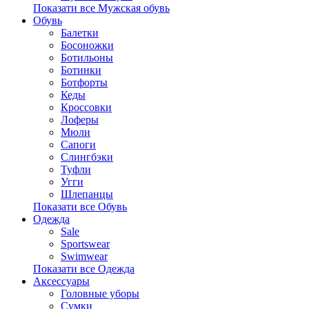
Показати все Мужская обувь
Обувь
Балетки
Босоножки
Ботильоны
Ботинки
Ботфорты
Кеды
Кроссовки
Лоферы
Мюли
Сапоги
Слингбэки
Туфли
Угги
Шлепанцы
Показати все Обувь
Одежда
Sale
Sportswear
Swimwear
Показати все Одежда
Аксессуары
Головные уборы
Сумки