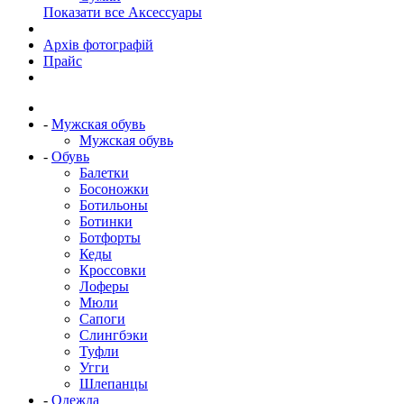
Показати все Аксессуары
Архів фотографій
Прайс
-
Мужская обувь
Мужская обувь
-
Обувь
Балетки
Босоножки
Ботильоны
Ботинки
Ботфорты
Кеды
Кроссовки
Лоферы
Мюли
Сапоги
Слингбэки
Туфли
Угги
Шлепанцы
-
Одежда