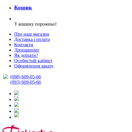
Кошик
У кошику порожньо!
Про наш магазин
Доставка і оплата
Контакти
Дропшипінг
Як доїхати?
Особистий кабінет
Оформлення заказу
(098) 609-05-66
(093) 609-05-66