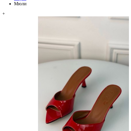
Мюли
+