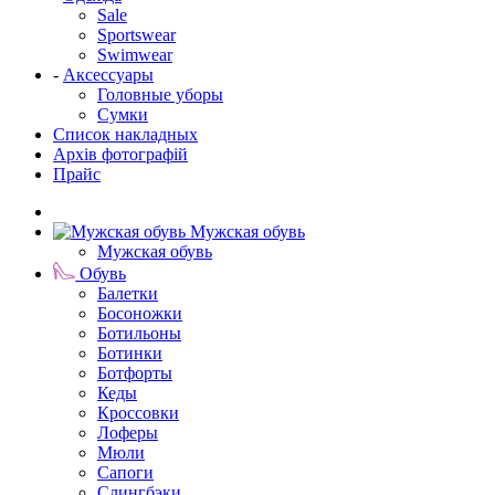
Sale
Sportswear
Swimwear
-
Аксессуары
Головные уборы
Сумки
Список накладных
Архів фотографій
Прайс
Мужская обувь
Мужская обувь
Обувь
Балетки
Босоножки
Ботильоны
Ботинки
Ботфорты
Кеды
Кроссовки
Лоферы
Мюли
Сапоги
Слингбэки