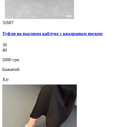
32687
Туфли на высоком каблуке с квадраным носком
39
40
2000 грн
Бажаний
Хіт