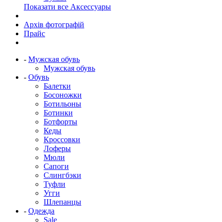
Показати все Аксессуары
Архів фотографій
Прайс
-
Мужская обувь
Мужская обувь
-
Обувь
Балетки
Босоножки
Ботильоны
Ботинки
Ботфорты
Кеды
Кроссовки
Лоферы
Мюли
Сапоги
Слингбэки
Туфли
Угги
Шлепанцы
-
Одежда
Sale