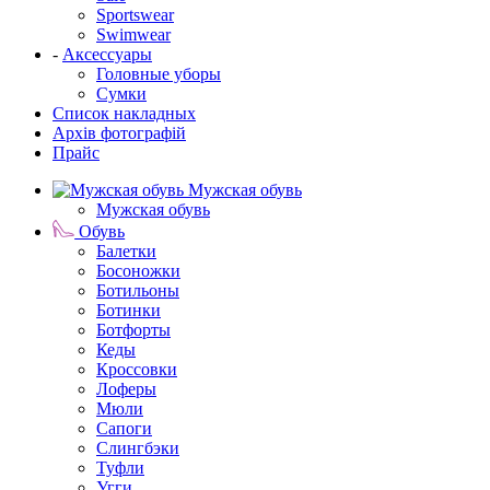
Sportswear
Swimwear
-
Аксессуары
Головные уборы
Сумки
Список накладных
Архів фотографій
Прайс
Мужская обувь
Мужская обувь
Обувь
Балетки
Босоножки
Ботильоны
Ботинки
Ботфорты
Кеды
Кроссовки
Лоферы
Мюли
Сапоги
Слингбэки
Туфли
Угги