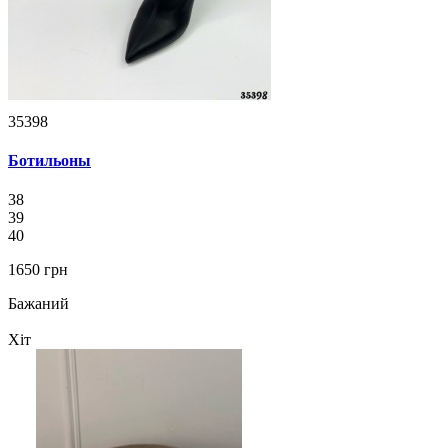
35398
Ботильоны
38
39
40
1650 грн
Бажаний
Хіт