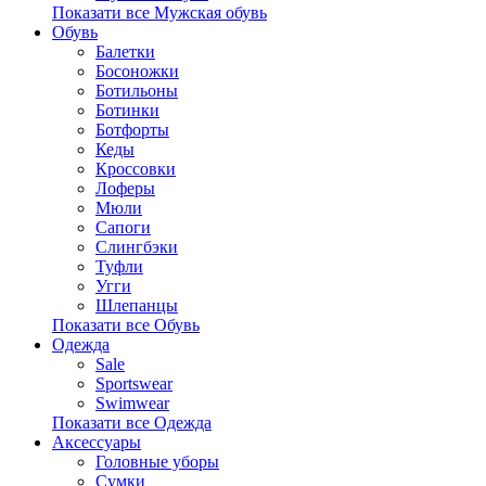
Показати все Мужская обувь
Обувь
Балетки
Босоножки
Ботильоны
Ботинки
Ботфорты
Кеды
Кроссовки
Лоферы
Мюли
Сапоги
Слингбэки
Туфли
Угги
Шлепанцы
Показати все Обувь
Одежда
Sale
Sportswear
Swimwear
Показати все Одежда
Аксессуары
Головные уборы
Сумки