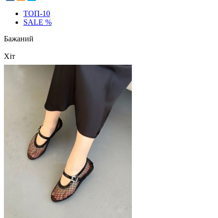
ТОП-10
SALE %
Бажаний
Хіт