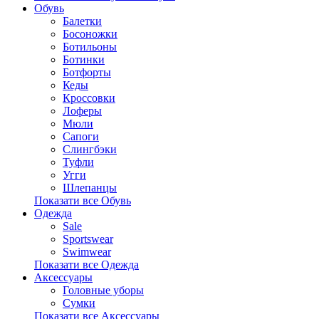
Обувь
Балетки
Босоножки
Ботильоны
Ботинки
Ботфорты
Кеды
Кроссовки
Лоферы
Мюли
Сапоги
Слингбэки
Туфли
Угги
Шлепанцы
Показати все Обувь
Одежда
Sale
Sportswear
Swimwear
Показати все Одежда
Аксессуары
Головные уборы
Сумки
Показати все Аксессуары