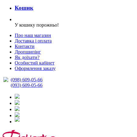
Кошик
У кошику порожньо!
Про наш магазин
Доставка і оплата
Контакти
Дропшипінг
Як доїхати?
Особистий кабінет
Оформлення заказу
(098) 609-05-66
(093) 609-05-66