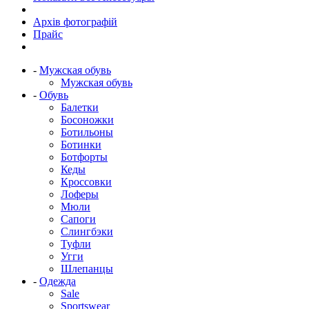
Архів фотографій
Прайс
-
Мужская обувь
Мужская обувь
-
Обувь
Балетки
Босоножки
Ботильоны
Ботинки
Ботфорты
Кеды
Кроссовки
Лоферы
Мюли
Сапоги
Слингбэки
Туфли
Угги
Шлепанцы
-
Одежда
Sale
Sportswear