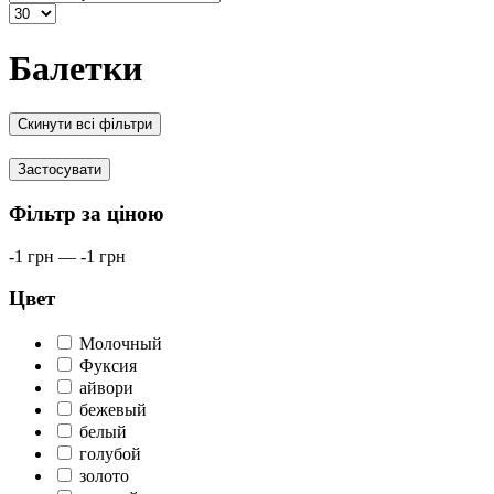
Балетки
Скинути всі фільтри
Застосувати
Фільтр за ціною
-1
грн
—
-1
грн
Цвет
Молочный
Фуксия
айвори
бежевый
белый
голубой
золото