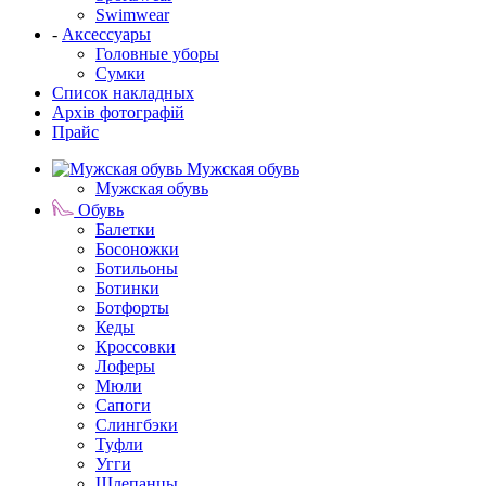
Swimwear
-
Аксессуары
Головные уборы
Сумки
Список накладных
Архів фотографій
Прайс
Мужская обувь
Мужская обувь
Обувь
Балетки
Босоножки
Ботильоны
Ботинки
Ботфорты
Кеды
Кроссовки
Лоферы
Мюли
Сапоги
Слингбэки
Туфли
Угги
Шлепанцы