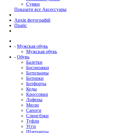
Сумки
Показати все Аксессуары
Архів фотографій
Прайс
-
Мужская обувь
Мужская обувь
-
Обувь
Балетки
Босоножки
Ботильоны
Ботинки
Ботфорты
Кеды
Кроссовки
Лоферы
Мюли
Сапоги
Слингбэки
Туфли
Угги
Шлепанцы