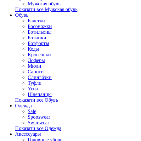
Мужская обувь
Показати все Мужская обувь
Обувь
Балетки
Босоножки
Ботильоны
Ботинки
Ботфорты
Кеды
Кроссовки
Лоферы
Мюли
Сапоги
Слингбэки
Туфли
Угги
Шлепанцы
Показати все Обувь
Одежда
Sale
Sportswear
Swimwear
Показати все Одежда
Аксессуары
Головные уборы