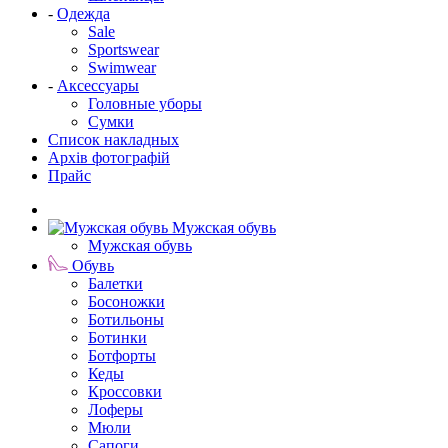
-
Одежда
Sale
Sportswear
Swimwear
-
Аксессуары
Головные уборы
Сумки
Список накладных
Архів фотографій
Прайс
Мужская обувь
Мужская обувь
Обувь
Балетки
Босоножки
Ботильоны
Ботинки
Ботфорты
Кеды
Кроссовки
Лоферы
Мюли
Сапоги