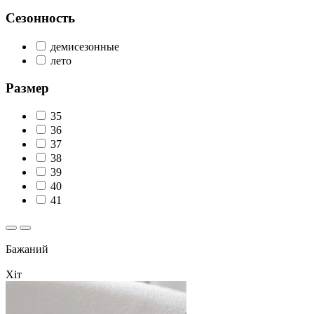
Сезонность
демисезонные
лето
Размер
35
36
37
38
39
40
41
Бажаний
Хіт