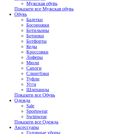
Мужская обувь
Показати все Мужская обувь
Обувь
Балетки
Босоножки
Ботильоны
Ботинки
Ботфорты
Кеды
Кроссовки
Лоферы
Мюли
Сапоги
Слингбэки
Туфли
Угги
Шлепанцы
Показати все Обувь
Одежда
Sale
Sportswear
Swimwear
Показати все Одежда
Аксессуары
Головные уборы