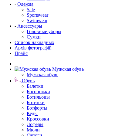
-
Одежда
Sale
Sportswear
Swimwear
-
Аксессуары
Головные уборы
Сумки
Список накладных
Архів фотографій
Прайс
Мужская обувь
Мужская обувь
Обувь
Балетки
Босоножки
Ботильоны
Ботинки
Ботфорты
Кеды
Кроссовки
Лоферы
Мюли
Сапоги