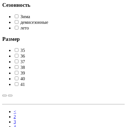
Сезонность
Зима
демисезонные
лето
Размер
35
36
37
38
39
40
41
<
2
3
4