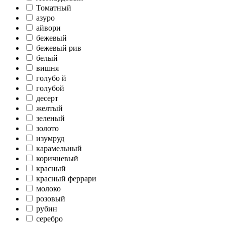
Томатный
азуро
айвори
бежевый
бежевый рив
белый
вишня
голубо й
голубой
десерт
желтый
зеленый
золото
изумруд
карамельный
коричневый
красный
красный феррари
молоко
розовый
рубин
серебро