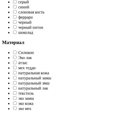
серый
синий
слоновая кость
феррари
черный
черный питон
шоколад
Материал
Силикон
Эко лак
атлас
мех тедди
натуральная кожа
натуральный замш
натуральный змш
натуральный лак
текстиль
эко замш
эко кожа
эко мех