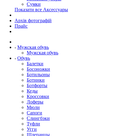
Сумки
Показати все Аксессуары
Архів фотографій
Прайс
-
Мужская обувь
Мужская обувь
-
Обувь
Балетки
Босоножки
Ботильоны
Ботинки
Ботфорты
Кеды
Кроссовки
Лоферы
Мюли
Сапоги
Слингбэки
Туфли
Угги
Шлепанцы