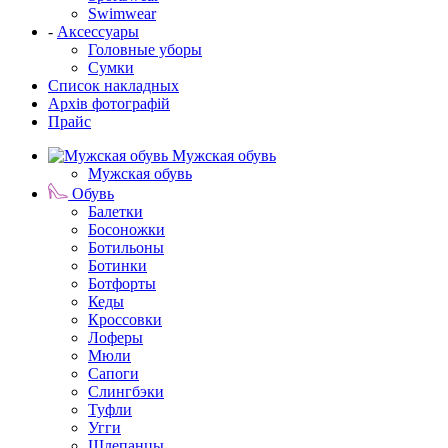
Swimwear
-
Аксессуары
Головные уборы
Сумки
Список накладных
Архів фотографій
Прайс
Мужская обувь
Мужская обувь
Обувь
Балетки
Босоножки
Ботильоны
Ботинки
Ботфорты
Кеды
Кроссовки
Лоферы
Мюли
Сапоги
Слингбэки
Туфли
Угги
Шлепанцы