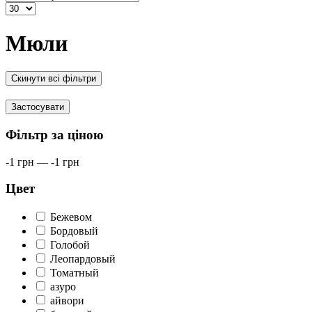
Мюли
Скинути всі фільтри
Застосувати
Фільтр за ціною
-1
грн
—
-1
грн
Цвет
Бежевом
Бордовый
Голобой
Леопардовый
Томатный
азуро
айвори