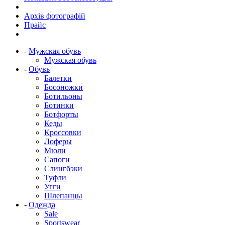
Архів фотографій
Прайс
-
Мужская обувь
Мужская обувь
-
Обувь
Балетки
Босоножки
Ботильоны
Ботинки
Ботфорты
Кеды
Кроссовки
Лоферы
Мюли
Сапоги
Слингбэки
Туфли
Угги
Шлепанцы
-
Одежда
Sale
Sportswear