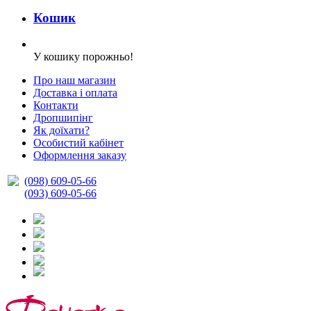
Кошик
У кошику порожньо!
Про наш магазин
Доставка і оплата
Контакти
Дропшипінг
Як доїхати?
Особистий кабінет
Оформлення заказу
(098) 609-05-66
(093) 609-05-66