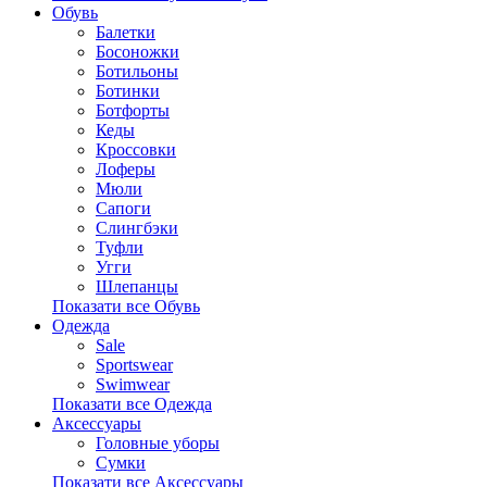
Обувь
Балетки
Босоножки
Ботильоны
Ботинки
Ботфорты
Кеды
Кроссовки
Лоферы
Мюли
Сапоги
Слингбэки
Туфли
Угги
Шлепанцы
Показати все Обувь
Одежда
Sale
Sportswear
Swimwear
Показати все Одежда
Аксессуары
Головные уборы
Сумки
Показати все Аксессуары