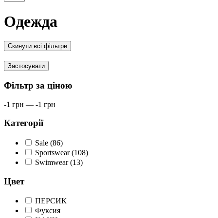
Одежда
Скинути всі фільтри
Застосувати
Фільтр за ціною
-1
грн
—
-1
грн
Категорії
Sale (86)
Sportswear (108)
Swimwear (13)
Цвет
ПЕРСИК
Фуксия