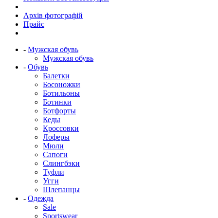
Архів фотографій
Прайс
-
Мужская обувь
Мужская обувь
-
Обувь
Балетки
Босоножки
Ботильоны
Ботинки
Ботфорты
Кеды
Кроссовки
Лоферы
Мюли
Сапоги
Слингбэки
Туфли
Угги
Шлепанцы
-
Одежда
Sale
Sportswear