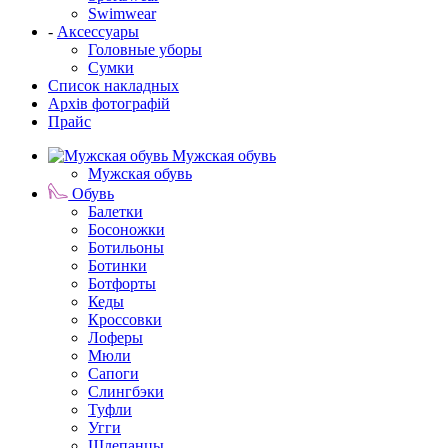
Swimwear
-
Аксессуары
Головные уборы
Сумки
Список накладных
Архів фотографій
Прайс
Мужская обувь
Мужская обувь
Обувь
Балетки
Босоножки
Ботильоны
Ботинки
Ботфорты
Кеды
Кроссовки
Лоферы
Мюли
Сапоги
Слингбэки
Туфли
Угги
Шлепанцы