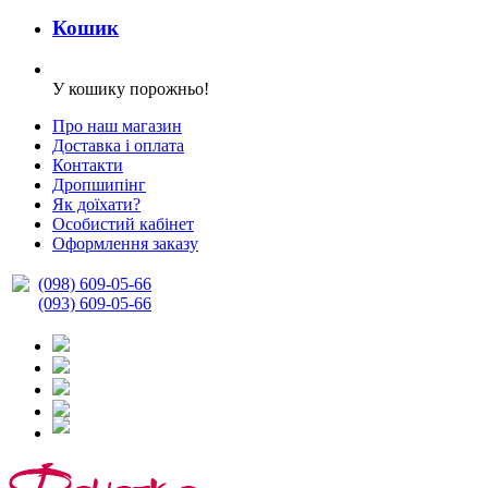
Кошик
У кошику порожньо!
Про наш магазин
Доставка і оплата
Контакти
Дропшипінг
Як доїхати?
Особистий кабінет
Оформлення заказу
(098) 609-05-66
(093) 609-05-66