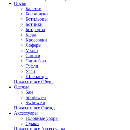
Обувь
Балетки
Босоножки
Ботильоны
Ботинки
Ботфорты
Кеды
Кроссовки
Лоферы
Мюли
Сапоги
Слингбэки
Туфли
Угги
Шлепанцы
Показати все Обувь
Одежда
Sale
Sportswear
Swimwear
Показати все Одежда
Аксессуары
Головные уборы
Сумки
Показати все Аксессуары