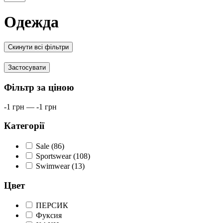
Одежда
Скинути всі фільтри
Застосувати
Фільтр за ціною
-1
грн
—
-1
грн
Категорії
Sale (86)
Sportswear (108)
Swimwear (13)
Цвет
ПЕРСИК
Фуксия