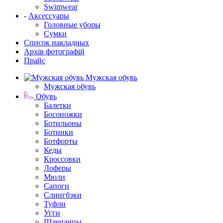
Swimwear
-
Аксессуары
Головные уборы
Сумки
Список накладных
Архів фотографій
Прайс
Мужская обувь
Мужская обувь
Обувь
Балетки
Босоножки
Ботильоны
Ботинки
Ботфорты
Кеды
Кроссовки
Лоферы
Мюли
Сапоги
Слингбэки
Туфли
Угги
Шлепанцы