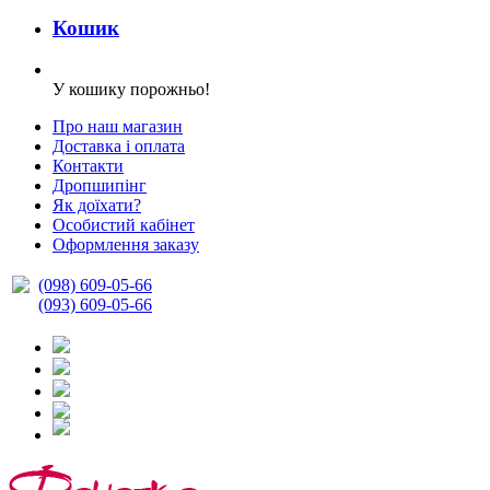
Кошик
У кошику порожньо!
Про наш магазин
Доставка і оплата
Контакти
Дропшипінг
Як доїхати?
Особистий кабінет
Оформлення заказу
(098) 609-05-66
(093) 609-05-66