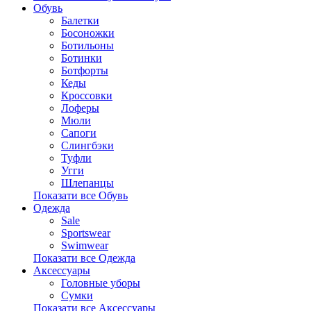
Обувь
Балетки
Босоножки
Ботильоны
Ботинки
Ботфорты
Кеды
Кроссовки
Лоферы
Мюли
Сапоги
Слингбэки
Туфли
Угги
Шлепанцы
Показати все Обувь
Одежда
Sale
Sportswear
Swimwear
Показати все Одежда
Аксессуары
Головные уборы
Сумки
Показати все Аксессуары