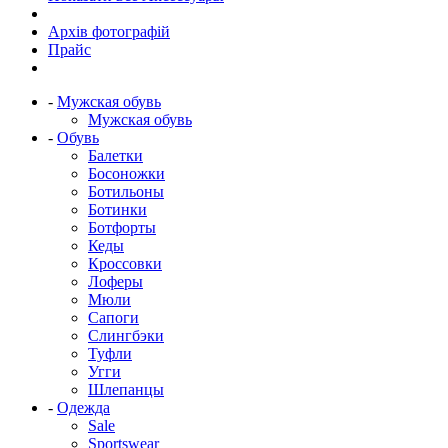
Архів фотографій
Прайс
-
Мужская обувь
Мужская обувь
-
Обувь
Балетки
Босоножки
Ботильоны
Ботинки
Ботфорты
Кеды
Кроссовки
Лоферы
Мюли
Сапоги
Слингбэки
Туфли
Угги
Шлепанцы
-
Одежда
Sale
Sportswear