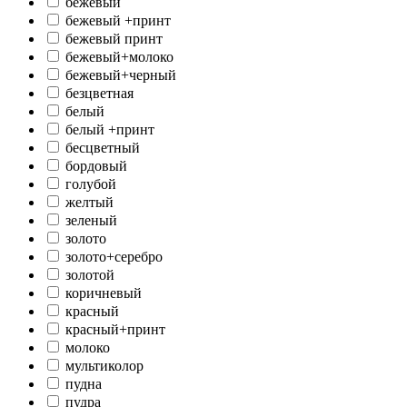
бежевый
бежевый +принт
бежевый принт
бежевый+молоко
бежевый+черный
безцветная
белый
белый +принт
бесцветный
бордовый
голубой
желтый
зеленый
золото
золото+серебро
золотой
коричневый
красный
красный+принт
молоко
мультиколор
пудна
пудра