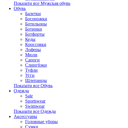
Показати все Мужская обувь
Обувь
Балетки
Босоножки
Ботильоны
Ботинки
Ботфорты
Кеды
Кроссовки
Лоферы
Мюли
Сапоги
Слингбэки
Туфли
Угги
Шлепанцы
Показати все Обувь
Одежда
Sale
Sportswear
Swimwear
Показати все Одежда
Аксессуары
Головные уборы
Сумки