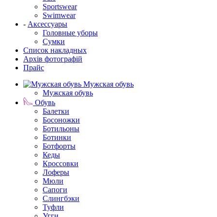
Sportswear
Swimwear
-
Аксессуары
Головные уборы
Сумки
Список накладных
Архів фотографій
Прайс
Мужская обувь
Мужская обувь
Обувь
Балетки
Босоножки
Ботильоны
Ботинки
Ботфорты
Кеды
Кроссовки
Лоферы
Мюли
Сапоги
Слингбэки
Туфли
Угги