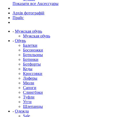
Показати все Аксессуары
Архів фотографій
Прайс
-
Мужская обувь
Мужская обувь
-
Обувь
Балетки
Босоножки
Ботильоны
Ботинки
Ботфорты
Кеды
Кроссовки
Лоферы
Мюли
Сапоги
Слингбэки
Туфли
Угги
Шлепанцы
-
Одежда
Sale