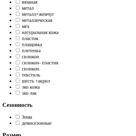
вязаная
метал
металл+жемчуг
металлическая
мех
натуральная кожа
пластик
плащовка
плетенка
силикон
силикон- пластик
силикон.
текстиль
шесть +акрил
эко кожа
эко лак
Сезонность
Зима
демисезонные
Размер