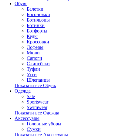
Обувь
Балетки
Босоножки
Ботильоны
Ботинки
Ботфорты
Кеды
Кроссовки
Лоферы
Мюли
Сапоги
Слингбэки
Туфли
Угги
Шлепанцы
Показати все Обувь
Одежда
Sale
Sportswear
Swimwear
Показати все Одежда
Аксессуары
Головные уборы
Сумки
Показати все Аксессуары