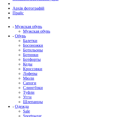
Архів фотографій
Прайс
-
Мужская обувь
Мужская обувь
-
Обувь
Балетки
Босоножки
Ботильоны
Ботинки
Ботфорты
Кеды
Кроссовки
Лоферы
Мюли
Сапоги
Слингбэки
Туфли
Угги
Шлепанцы
-
Одежда
Sale
Sportswear