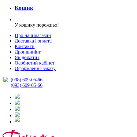
Кошик
У кошику порожньо!
Про наш магазин
Доставка і оплата
Контакти
Дропшипінг
Як доїхати?
Особистий кабінет
Оформлення заказу
(098) 609-05-66
(093) 609-05-66