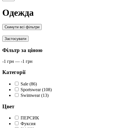
Одежда
Скинути всі фільтри
Застосувати
Фільтр за ціною
-1
грн
—
-1
грн
Категорії
Sale (86)
Sportswear (108)
Swimwear (13)
Цвет
ПЕРСИК
Фуксия