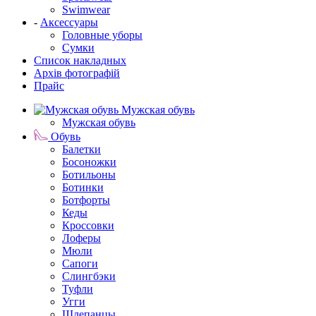
Swimwear
-
Аксессуары
Головные уборы
Сумки
Список накладных
Архів фотографій
Прайс
Мужская обувь
Мужская обувь
Обувь
Балетки
Босоножки
Ботильоны
Ботинки
Ботфорты
Кеды
Кроссовки
Лоферы
Мюли
Сапоги
Слингбэки
Туфли
Угги
Шлепанцы