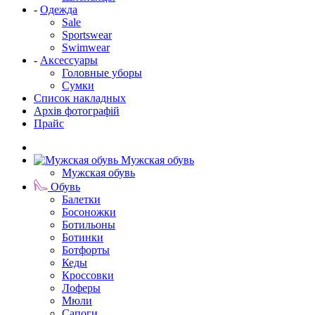
-
Одежда
Sale
Sportswear
Swimwear
-
Аксессуары
Головные уборы
Сумки
Список накладных
Архів фотографій
Прайс
Мужская обувь
Мужская обувь
Обувь
Балетки
Босоножки
Ботильоны
Ботинки
Ботфорты
Кеды
Кроссовки
Лоферы
Мюли
Сапоги