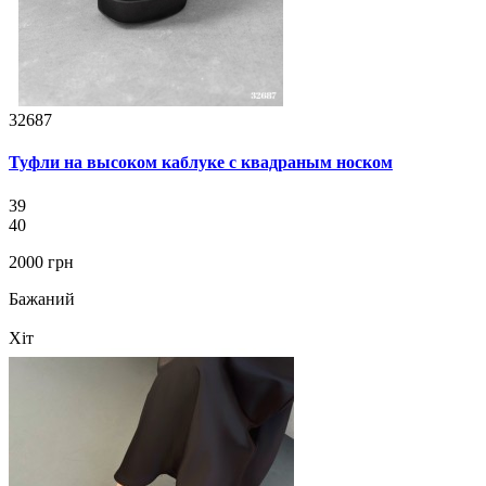
32687
Туфли на высоком каблуке с квадраным носком
39
40
2000 грн
Бажаний
Хіт