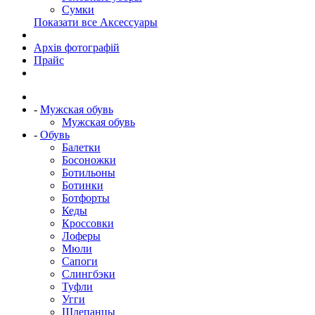
Сумки
Показати все Аксессуары
Архів фотографій
Прайс
-
Мужская обувь
Мужская обувь
-
Обувь
Балетки
Босоножки
Ботильоны
Ботинки
Ботфорты
Кеды
Кроссовки
Лоферы
Мюли
Сапоги
Слингбэки
Туфли
Угги
Шлепанцы