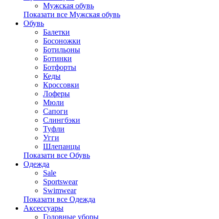
Мужская обувь
Показати все Мужская обувь
Обувь
Балетки
Босоножки
Ботильоны
Ботинки
Ботфорты
Кеды
Кроссовки
Лоферы
Мюли
Сапоги
Слингбэки
Туфли
Угги
Шлепанцы
Показати все Обувь
Одежда
Sale
Sportswear
Swimwear
Показати все Одежда
Аксессуары
Головные уборы