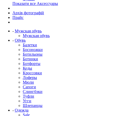
Показати все Аксессуары
Архів фотографій
Прайс
-
Мужская обувь
Мужская обувь
-
Обувь
Балетки
Босоножки
Ботильоны
Ботинки
Ботфорты
Кеды
Кроссовки
Лоферы
Мюли
Сапоги
Слингбэки
Туфли
Угги
Шлепанцы
-
Одежда
Sale