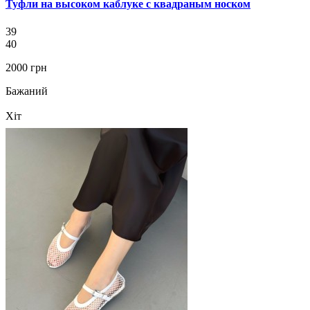
Туфли на высоком каблуке с квадраным носком
39
40
2000 грн
Бажаний
Хіт