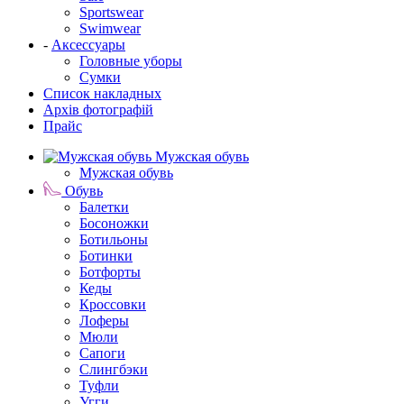
Sportswear
Swimwear
-
Аксессуары
Головные уборы
Сумки
Список накладных
Архів фотографій
Прайс
Мужская обувь
Мужская обувь
Обувь
Балетки
Босоножки
Ботильоны
Ботинки
Ботфорты
Кеды
Кроссовки
Лоферы
Мюли
Сапоги
Слингбэки
Туфли
Угги