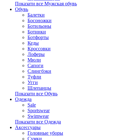
Показати все Мужская обувь
Обувь
Балетки
Босоножки
Ботильоны
Ботинки
Ботфорты
Кеды
Кроссовки
Лоферы
Мюли
Сапоги
Слингбэки
Туфли
Угги
Шлепанцы
Показати все Обувь
Одежда
Sale
Sportswear
Swimwear
Показати все Одежда
Аксессуары
Головные уборы
Сумки