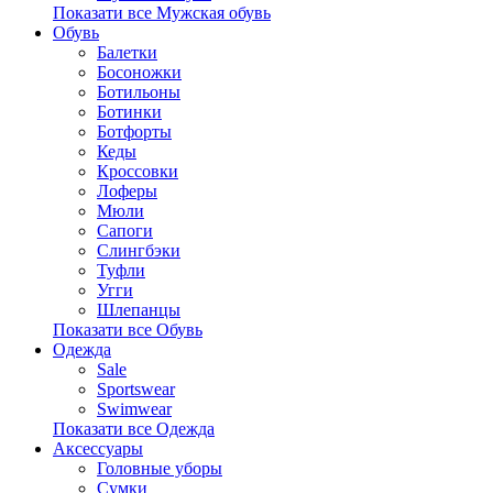
Показати все Мужская обувь
Обувь
Балетки
Босоножки
Ботильоны
Ботинки
Ботфорты
Кеды
Кроссовки
Лоферы
Мюли
Сапоги
Слингбэки
Туфли
Угги
Шлепанцы
Показати все Обувь
Одежда
Sale
Sportswear
Swimwear
Показати все Одежда
Аксессуары
Головные уборы
Сумки