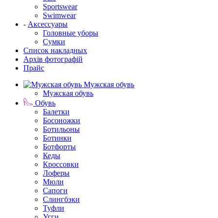
Sportswear
Swimwear
-
Аксессуары
Головные уборы
Сумки
Список накладных
Архів фотографій
Прайс
Мужская обувь
Мужская обувь
Обувь
Балетки
Босоножки
Ботильоны
Ботинки
Ботфорты
Кеды
Кроссовки
Лоферы
Мюли
Сапоги
Слингбэки
Туфли
Угги