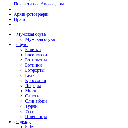
Показати все Аксессуары
Архів фотографій
Прайс
-
Мужская обувь
Мужская обувь
-
Обувь
Балетки
Босоножки
Ботильоны
Ботинки
Ботфорты
Кеды
Кроссовки
Лоферы
Мюли
Сапоги
Слингбэки
Туфли
Угги
Шлепанцы
-
Одежда
Sale