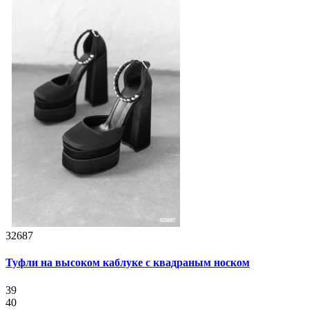
32687
Туфли на высоком каблуке с квадраным носком
39
40