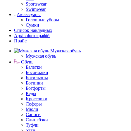
Sportswear
Swimwear
-
Аксессуары
Головные уборы
Сумки
Список накладных
Архів фотографій
Прайс
Мужская обувь
Мужская обувь
Обувь
Балетки
Босоножки
Ботильоны
Ботинки
Ботфорты
Кеды
Кроссовки
Лоферы
Мюли
Сапоги
Слингбэки
Туфли
Угги