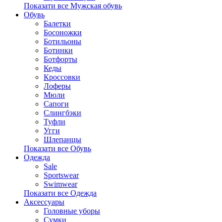
Показати все Мужская обувь
Обувь
Балетки
Босоножки
Ботильоны
Ботинки
Ботфорты
Кеды
Кроссовки
Лоферы
Мюли
Сапоги
Слингбэки
Туфли
Угги
Шлепанцы
Показати все Обувь
Одежда
Sale
Sportswear
Swimwear
Показати все Одежда
Аксессуары
Головные уборы
Сумки