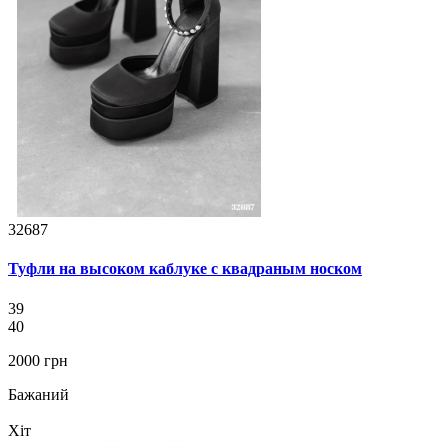
32687
Туфли на высоком каблуке с квадраным носком
39
40
2000 грн
Бажаний
Хіт