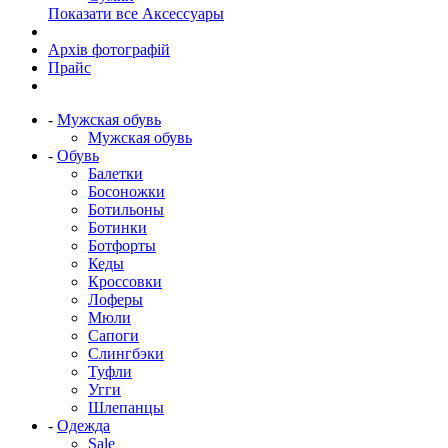
Показати все Аксессуары
Архів фотографій
Прайс
-
Мужская обувь
Мужская обувь
-
Обувь
Балетки
Босоножки
Ботильоны
Ботинки
Ботфорты
Кеды
Кроссовки
Лоферы
Мюли
Сапоги
Слингбэки
Туфли
Угги
Шлепанцы
-
Одежда
Sale