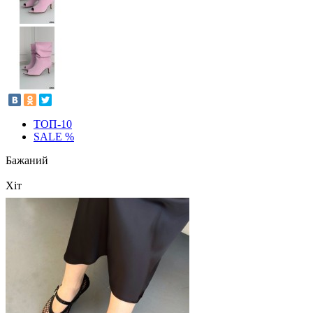
ТОП-10
SALE %
Бажаний
Хіт