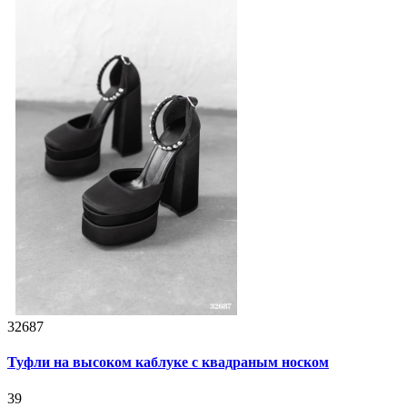
32687
Туфли на высоком каблуке с квадраным носком
39