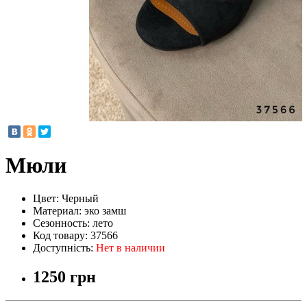
Мюли
Цвет:
Черный
Материал:
эко замш
Сезонность:
лето
Код товару:
37566
Доступність:
Нет в наличии
1250 грн