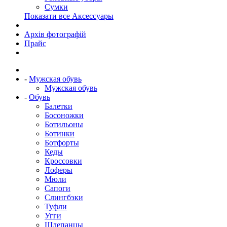
Сумки
Показати все Аксессуары
Архів фотографій
Прайс
-
Мужская обувь
Мужская обувь
-
Обувь
Балетки
Босоножки
Ботильоны
Ботинки
Ботфорты
Кеды
Кроссовки
Лоферы
Мюли
Сапоги
Слингбэки
Туфли
Угги
Шлепанцы