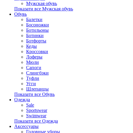
Мужская обувь
Показати все Мужская обувь
Обувь
Балетки
Босоножки
Ботильоны
Ботинки
Ботфорты
Кеды
Кроссовки
Лоферы
Мюли
Сапоги
Слингбэки
Туфли
Угги
Шлепанцы
Показати все Обувь
Одежда
Sale
Sportswear
Swimwear
Показати все Одежда
Аксессуары
Головные уборы