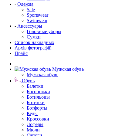
-
Одежда
Sale
Sportswear
Swimwear
-
Аксессуары
Головные уборы
Сумки
Список накладных
Архів фотографій
Прайс
Мужская обувь
Мужская обувь
Обувь
Балетки
Босоножки
Ботильоны
Ботинки
Ботфорты
Кеды
Кроссовки
Лоферы
Мюли
Сапоги