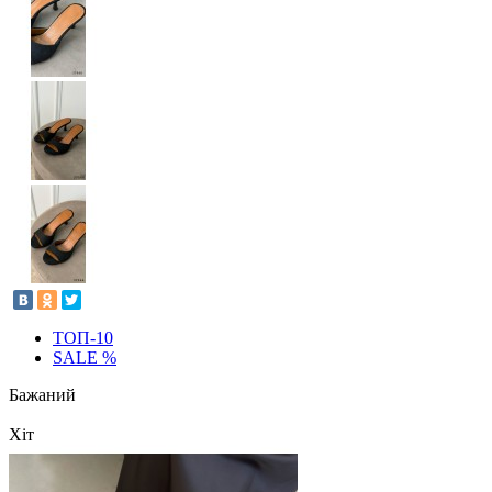
ТОП-10
SALE %
Бажаний
Хіт